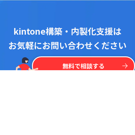
kintone構築・内製化支援は
お気軽にお問い合わせください
！
最
新
リ
ス
ト
を
一
括
掲
載
今
な
ら
kintone
無
料
プラグイン
リ
ス
ト
無料で相談する