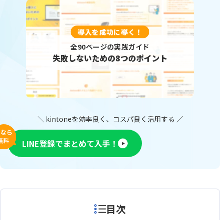
導入を成功に導く！
全90ページの実践ガイド
失敗しないための8つのポイント
＼ kintoneを効率良く、コスパ良く活用する ／
今なら
無料
LINE登録でまとめて入手！
目次