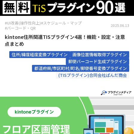
#UI改善(操作性向上)
#スケジュール・マップ
2025.06.13
#バーコード・QR
kintone住所関連TISプラグイン4選！機能・設定・注意
点まとめ
住所/緯度経度変換プラグイン
画像位置情報取得プラグイン
郵便バーコード生成プラグイン
都道府県/市区町村/町名/郵便番号変換プラグイン
(TISプラグイン)合同会社ぱんだ商会