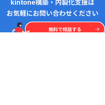
kintone構築・内製化支援は
お気軽にお問い合わせください
！
最
新
リ
ス
ト
を
一
括
掲
載
今
な
ら
kintone
無
料
プラグイン
リ
ス
ト
無料で相談する
調べたいキーワードで検索