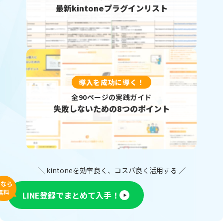
最新kintoneプラグインリスト
導入を成功に導く！
全90ページの実践ガイド
失敗しないための8つのポイント
＼ kintoneを効率良く、コスパ良く活用する ／
今なら
無料
LINE登録でまとめて入手！