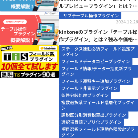
ルプレビュープラグイン」とは？強
みや価格、...
サブテーブル操作プラグイン
2024.12.26
kintoneのプラグイン「テーブル操
作プラグイン」とは？強みや価格、
導入事例ま...
ステータス連動必須フィールド設定プ
ラグイン
フィールドデータコピープラグイン
フィールド情報/データ一括更新プラ
グイン
フィールド遷移キー追加プラグイン
フィールド非表示プラグイン
条件分岐処理プラグイン
複数選択系フィールド階層化プラグイ
ン
課税区分別消費税算出プラグイン
選択項目値アプリ化プラグイン
項目選択フィールド連動各種設定プラ
グイン