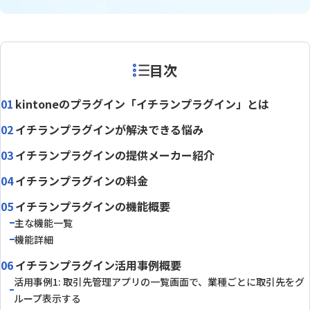
目次
kintoneのプラグイン「イチランプラグイン」とは
イチランプラグインが解決できる悩み
イチランプラグインの提供メーカー紹介
イチランプラグインの料金
イチランプラグインの機能概要
主な機能一覧
機能詳細
イチランプラグイン活用事例概要
活用事例1: 取引先管理アプリの一覧画面で、業種ごとに取引先をグ
ループ表示する