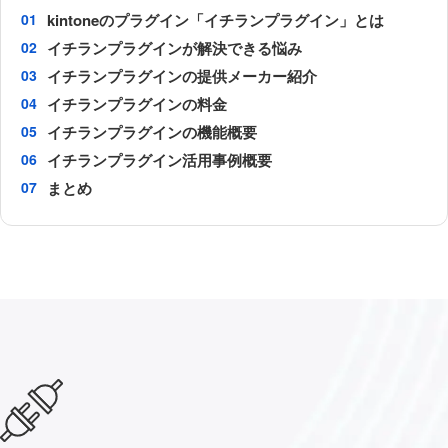
kintoneのプラグイン「イチランプラグイン」とは
イチランプラグインが解決できる悩み
イチランプラグインの提供メーカー紹介
イチランプラグインの料金
イチランプラグインの機能概要
イチランプラグイン活用事例概要
まとめ