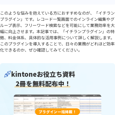
このような悩みを抱えている方におすすめなのが、「イチラン
プラグイン」です。レコード一覧画面でのインライン編集やグ
ループ表示、フリーワード検索などを可能にして業務効率を大
幅に向上させます。本記事では、「イチランプラグイン」の特
徴、料金体系、具体的な活用事例について詳しく解説します。
このプラグインを導入することで、日々の業務がどれほど効率
化できるのか、ぜひ確認してみてください。
kintoneお役立ち資料
2冊を無料配布中！
プラグイン一括掲載！