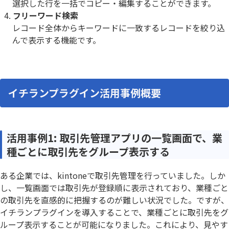
選択した行を一括でコピー・編集することができます。
フリーワード検索
レコード全体からキーワードに一致するレコードを絞り込
んで表示する機能です。
イチランプラグイン活用事例概要
活用事例1: 取引先管理アプリの一覧画面で、業
種ごとに取引先をグループ表示する
ある企業では、kintoneで取引先管理を行っていました。しか
し、一覧画面では取引先が登録順に表示されており、業種ごと
の取引先を直感的に把握するのが難しい状況でした。ですが、
イチランプラグインを導入することで、業種ごとに取引先をグ
ループ表示することが可能になりました。これにより、見やす