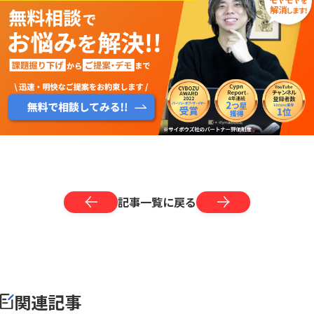
記事一覧に戻る
関連記事