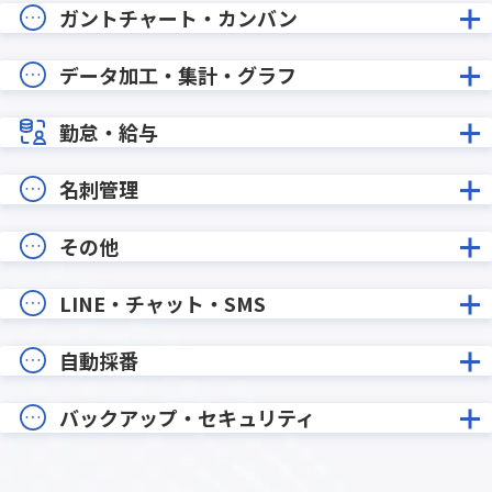
ガントチャート・カンバン
データ加工・集計・グラフ
勤怠・給与
名刺管理
その他
LINE・チャット・SMS
自動採番
バックアップ・セキュリティ