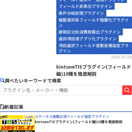
フィールド非表示プラグイン
条件分岐処理プラグイン
複数選択系フィールド階層化プラグイ
ン
課税区分別消費税算出プラグイン
選択項目値アプリ化プラグイン
項目選択フィールド連動各種設定プラ
グイン
2025.07.03
kintoneTISプラグイン(フィールド
編)10種を徹底解説
調べたいキーワードで検索
新着記事
ステータス連動必須フィールド設定プラグイン
kintoneTISプラグイン(フィールド編)10種を徹底解説