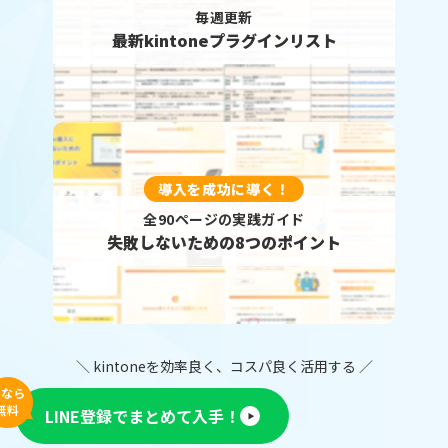
毎週更新
最新kintoneプラグインリスト
導入を成功に導く！
全90ページの実践ガイド
失敗しないための8つのポイント
＼ kintoneを効率良く、コスパ良く活用する ／
今なら
無料
LINE登録でまとめて入手！