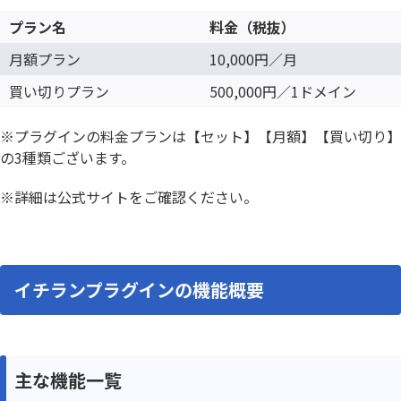
プラン名
料金（税抜）
月額プラン
10,000円／月
買い切りプラン
500,000円／1ドメイン
※プラグインの料金プランは【セット】【月額】【買い切り】
の3種類ございます。
※詳細は公式サイトをご確認ください。
イチランプラグインの機能概要
主な機能一覧