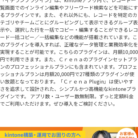
覧画面でのインライン編集やフリーワード検索などを可能にす
るプラグインです。また、それ以外にも、レコードを特定のカ
テゴリやチームごとにグルーピングして表示できるグループ表
示や、選択した行を一括でコピー・編集することができるレコ
ード一括コピー／一括編集などの機能が搭載されています。こ
のプラグインを導入すれば、正確なデータ管理と業務効率化を
実現することが可能です。こちらのプラグインは、月額10,000
円で利用できます。また、Ｃｒｅｎａのプラグインセットプラ
ンのプロフェッショナルプランにも含まれています。プロフェ
ッショナルプランは月額20,000円で27種類のプラグインが使
い放題となっております。「Ｃｒｅｎａ Plugin」は使いやす
さを追求して設計された、シンプルかつ高機能なkintoneプラ
グインです。 アプリ数・ユーザー数無制限。ずっと定額料金
でご利用いただけます。ぜひ導入をご検討ください。