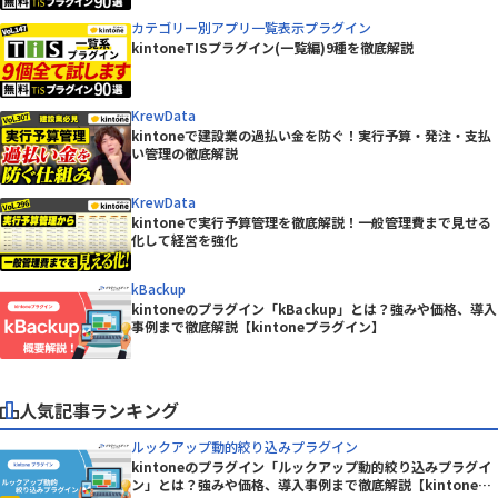
カテゴリー別アプリ一覧表示プラグイン
kintoneTISプラグイン(一覧編)9種を徹底解説
KrewData
kintoneで建設業の過払い金を防ぐ！実行予算・発注・支払
い管理の徹底解説
KrewData
kintoneで実行予算管理を徹底解説！一般管理費まで見せる
化して経営を強化
kBackup
kintoneのプラグイン「kBackup」とは？強みや価格、導入
事例まで徹底解説【kintoneプラグイン】
人気記事ランキング
ルックアップ動的絞り込みプラグイン
kintoneのプラグイン「ルックアップ動的絞り込みプラグイ
ン」とは？強みや価格、導入事例まで徹底解説【kintoneプ