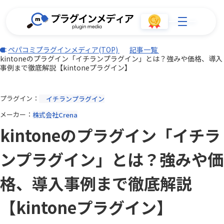
ペパコミプラグインメディア(TOP)
記事一覧
kintoneのプラグイン「イチランプラグイン」とは？強みや価格、導入
事例まで徹底解説【kintoneプラグイン】
プラグイン
イチランプラグイン
メーカー
株式会社Crena
kintoneのプラグイン「イチラ
ンプラグイン」とは？強みや価
格、導入事例まで徹底解説
【kintoneプラグイン】