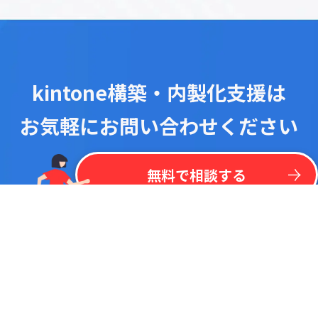
kintone構築・内製化支援は
お気軽にお問い合わせください
！
最
新
リ
ス
ト
を
一
括
掲
載
今
な
ら
kintone
無
料
プラグイン
リ
ス
ト
無料で相談する