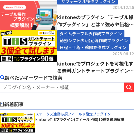
サブテーブル操作プラグイン
2024.12.26
kintoneのプラグイン「テーブル操
作プラグイン」とは？強みや価格、
導入事例ま...
タイムテーブル表作成プラグイン
勤務シフト表/出勤簿作成プラグイン
日程・工程・稼働表作成プラグイン
2025.06.12
kintoneでプロジェクトを可視化す
る無料ガントチャートプラグインを
調べたいキーワードで検索
ご紹介
新着記事
ステータス連動必須フィールド設定プラグイン
kintoneTISプラグイン(フィールド編)10種を徹底解説