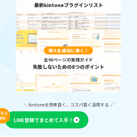
最新kintoneプラグインリスト
導入を成功に導く！
全90ページの実践ガイド
失敗しないための8つのポイント
＼ kintoneを効率良く、コスパ良く活用する ／
今なら
無料
LINE登録でまとめて入手！