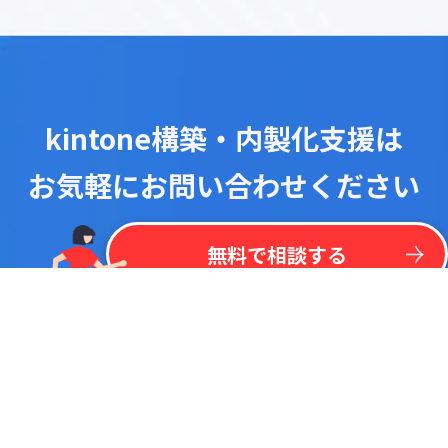
kintone構築・内製化支援は
お気軽にお問い合わせください
！
最
新
リ
ス
ト
を
一
括
掲
載
今
な
ら
kintone
無
料
プラグイン
リ
ス
ト
無料で相談する