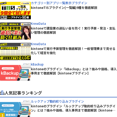
カテゴリー別アプリ一覧表示プラグイン
kintoneTISプラグイン(一覧編)9種を徹底解説
KrewData
kintoneで建設業の過払い金を防ぐ！実行予算・発注・支払
い管理の徹底解説
KrewData
kintoneで実行予算管理を徹底解説！一般管理費まで見せる
化して経営を強化
kBackup
kintoneのプラグイン「kBackup」とは？強みや価格、導入
事例まで徹底解説【kintoneプラグイン】
人気記事ランキング
ルックアップ動的絞り込みプラグイン
kintoneのプラグイン「ルックアップ動的絞り込みプラグイ
ン」とは？強みや価格、導入事例まで徹底解説【kintoneプ
ラグイン】